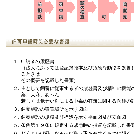
１.
申請者の履歴書
（法人にあっては登記簿謄本及び危険な動物を飼養
るときは
その概要を記載した書類）
２.
主として飼養に従事する者の履歴書及び精神の機能
薬、大麻、あへん
若しくは覚せい剤による中毒の有無に関する医師の
３.
飼養施設の設置場所を示す図面
４.
飼養施設の規模及び構造を示す平面図及び立面図
５.
条例第１９条に規定する緊急時の措置を記載した書
６.
どくとかげ科、なみへび科（毒を有するものに限る